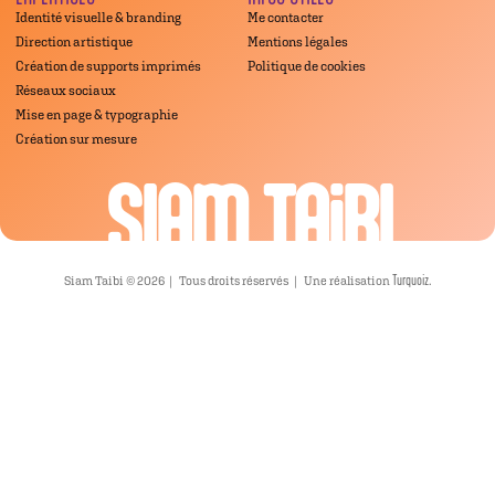
Identité visuelle & branding
Me contacter
Direction artistique
Mentions légales
Création de supports imprimés
Politique de cookies
Réseaux sociaux
Mise en page & typographie
Création sur mesure
SIAM TAiBI
Turquoiz
Siam Taibi © 2026｜ Tous droits réservés｜ Une réalisation
.