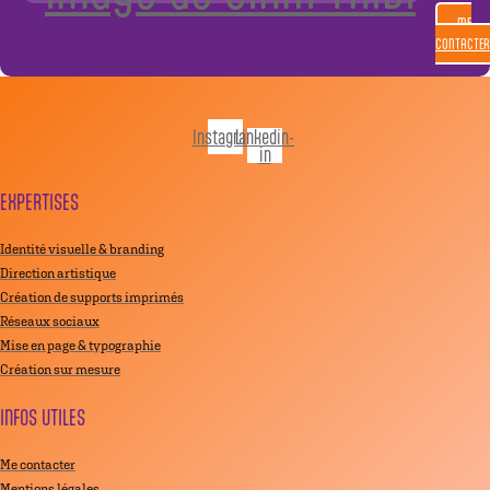
ME
CONTACTER
Instagram
Linkedin-
in
EXPERTISES
Identité visuelle & branding
Direction artistique
Création de supports imprimés
Réseaux sociaux
Mise en page & typographie
Création sur mesure
INFOS UTILES
Me contacter
Mentions légales